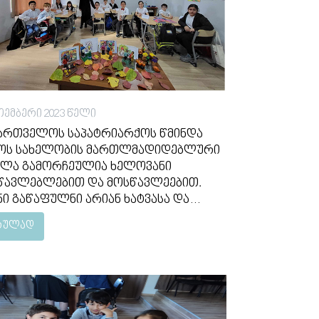
ოემბერი 2023 წელი
ართველოს საპატრიარქოს წმინდა
ოს სახელობის მართლმადიდებლური
ლა გამორჩეულია ხელოვანი
წავლებლებით და მოსწავლეებით.
ნი გაწაფულნი არიან ხატვასა და
წვაში. ქართულის პედაგოგი, ლეილა
რულად
ალაბეიშვილი ლიტერატურული
რების გამოქანდაკებით არის
აცებული და გაკვეთილზე
ლსაჩინოდ წარუდგენს მოსწავლეებს
 თოჯინურ ვარიანტს. ამჯერად მე-5ა
სის მოსწავლეებთან ჩატარებულმა