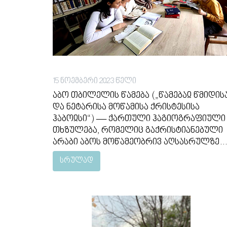
15 ნოემბერი 2023 წელი
აბო თბილელის წამება („წამებაჲ წმიდის
და ნეტარისა მოწამისა ქრისტესისა
ჰაბოჲსი“) — ქართული ჰაგიოგრაფიული
თხზულება, რომელიც გაქრისტიანებული
არაბი აბოს მოწამეობრივ აღსასრულზეა
საინტერესო და შემოქმედებითი
სრულად
ნარატივით წარმოადგინეს X კლასის
მოსწავლეებმა. ქართული ენისა და
ლიტერატურის პედაგოგის - ირინე
კვანჭიანის მითითებითშექმნეს
მემუარული ტექსტი, რაც ძალიან
საინტერესო და კრეატიული აღმოჩნდა