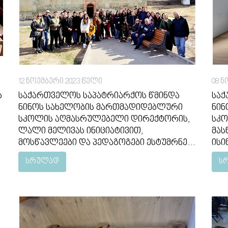
12 ნოემბერი 2023 წელი
08 ნ
ა
საქართველოს საპატრიარქოს წმინდა
საქ
ნინოს სახელობის მართმადიდებლური
ნინ
სკოლის აღმასრულებელი დირექტორის,
სკო
ლალი მელივას ინიციატივით,
მას
მოსწავლეები და პედაგოგები ესტუმრნენ
ისი
ბოლნისის რაიონს, სადაც მეგობარი
ძერ
სრულად
ს
სკოლის,ააიპ "საქართველოს
თვ
საპატრიარქოს წმ.იოანე ბოლნელის სახ.
გმი
სკოლის მოსწავლეებთან ერთად
გატ
ბოლნისის სიონში დაესწრნენ საკვირაო
თვა
წირვას. საკვირაო წირვა ჩაატარა
მათ
ბოლნელმა მთავარეპისკოპოსმა
კლა