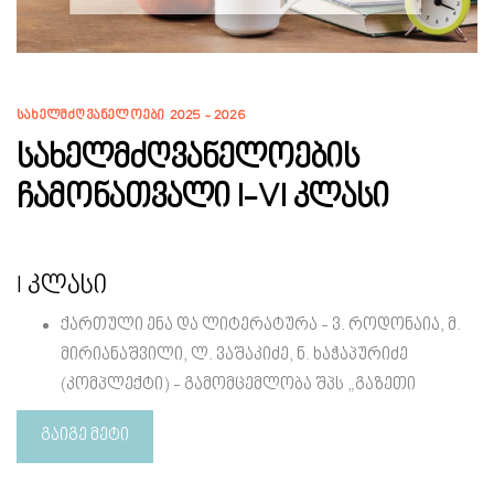
ᲡᲐᲮᲔᲚᲛᲫᲦᲕᲐᲜᲔᲚᲝᲔᲑᲘ 2025 - 2026
სახელმძღვანელოების
ჩამონათვალი I-VI კლასი
I კლასი
ქართული ენა და ლიტერატურა - ვ. როდონაია, მ.
მირიანაშვილი, ლ. ვაშაკიძე, ნ. ხაჭაპურიძე
(კომპლექტი) - გამომცემლობა შპს „გაზეთი
საქართველოს მაცნე“
გაიგე მეტი
მათემატიკა - Max Math SB Grade 1 / Max Math WB Grade
1 - გამომცემლობა "Macmillan";
II კლასი