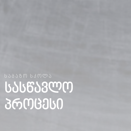
ᲡᲐᲑᲐᲖᲝ ᲡᲙᲝᲚᲐ
სასწავლო
პროცესი