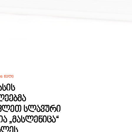
26 ᲬᲔᲚᲘ
ასის
ლეებმა
ვლეთ სლავური
ა „მასლენიცა“
ხლეს