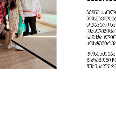
ჩვენი სკოლ
მოსწავლეე
Next
სლავური ხა
„მასლენიცა
სპექტაკლით
კოსტუმირებ
ღონისძიება
გარემოში ჩ
მუსიკალური
კულინარიუ
დატოვებდა
მოსწავლეებ
გაზაფხული
სიხარულით 
ღონისძიები
რუსული ენი