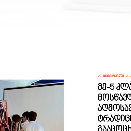
27 ᲗᲔᲑᲔᲠᲕᲐᲚᲘ 20
მე-5 კლ
მოსწავ
აღმოსა
ტრადიცი
გააცოც